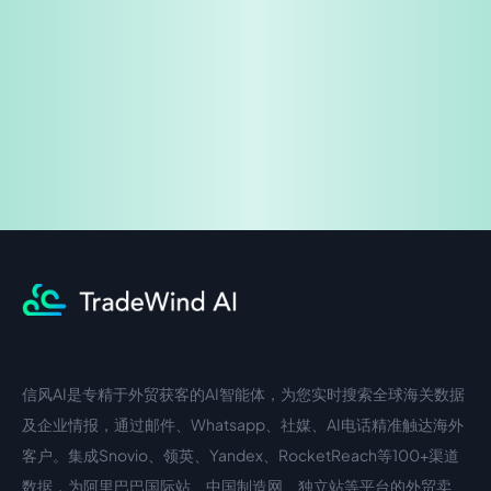
免费试用
企业咨询
信风AI是专精于外贸获客的AI智能体，为您实时搜索全球海关数据
中文入口
外语入口
及企业情报，通过邮件、Whatsapp、社媒、AI电话精准触达海外
客户。集成Snovio、领英、Yandex、RocketReach等100+渠道
数据，为阿里巴巴国际站、中国制造网、独立站等平台的外贸卖