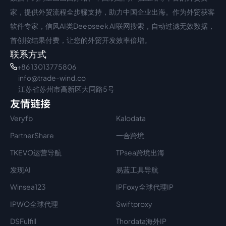
家，提供外贸流程全步骤支持，助力中国企业出海。作为外贸获客
软件专家，信风AI类Deepseek AI联网搜索，自动过滤无效数据，
首创按结果付费，让您的外贸开发效率倍增。
联系方式
+86 13013775806
info@trade-wind.co
江苏省苏州市高新区大同路5号
友情链接
Veryfb
Kalodata
PartnerShare
一合跨境
TKEVO运营导航
TPsea跨境出海
发现AI
易蓝工具导航
Winsea123
IPFoxy全球代理IP
IPWO全球代理
Swiftproxy
DSFulfill
Thordata海外IP