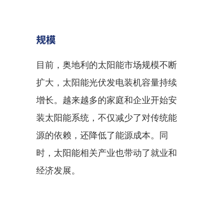
规模
目前，奥地利的太阳能市场规模不断
扩大，太阳能光伏发电装机容量持续
增长。越来越多的家庭和企业开始安
装太阳能系统，不仅减少了对传统能
源的依赖，还降低了能源成本。同
时，太阳能相关产业也带动了就业和
经济发展。