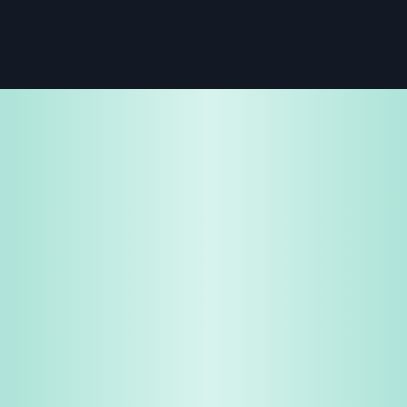
免费试用
企业咨询