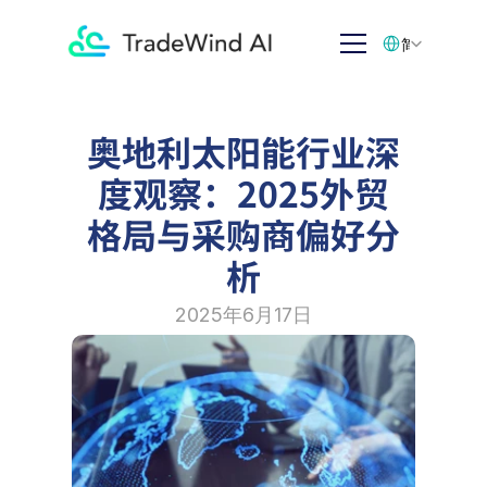
Select Language
简体中文
奥地利太阳能行业深
度观察：2025外贸
格局与采购商偏好分
析
2025年6月17日