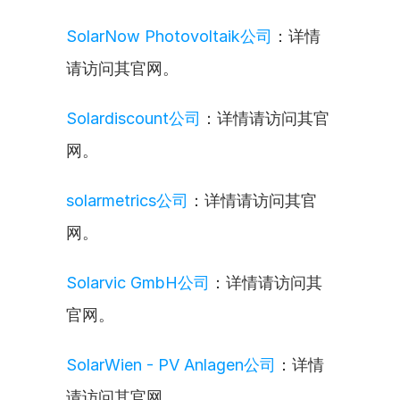
SolarNow Photovoltaik公司
：详情
请访问其官网。
Solardiscount公司
：详情请访问其官
网。
solarmetrics公司
：详情请访问其官
网。
Solarvic GmbH公司
：详情请访问其
官网。
SolarWien - PV Anlagen公司
：详情
请访问其官网。