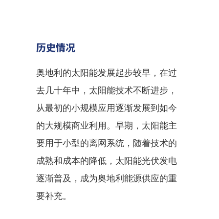
历史情况
奥地利的太阳能发展起步较早，在过
去几十年中，太阳能技术不断进步，
从最初的小规模应用逐渐发展到如今
的大规模商业利用。早期，太阳能主
要用于小型的离网系统，随着技术的
成熟和成本的降低，太阳能光伏发电
逐渐普及，成为奥地利能源供应的重
要补充。