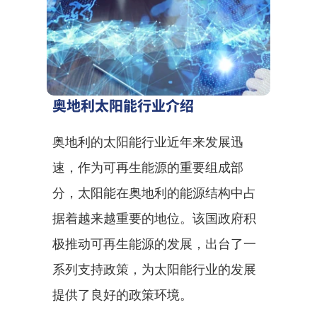
奥地利太阳能行业介绍
奥地利的太阳能行业近年来发展迅
速，作为可再生能源的重要组成部
分，太阳能在奥地利的能源结构中占
据着越来越重要的地位。该国政府积
极推动可再生能源的发展，出台了一
系列支持政策，为太阳能行业的发展
提供了良好的政策环境。