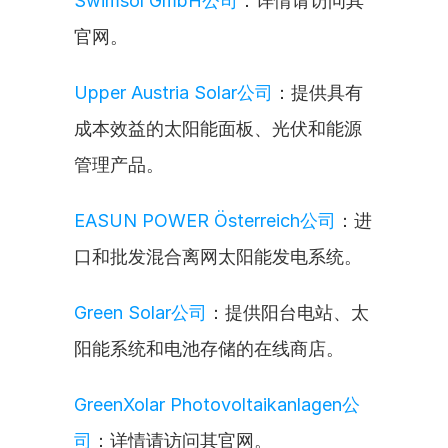
Swimsol GmbH公司
：详情请访问其
官网。
Upper Austria Solar公司
：提供具有
成本效益的太阳能面板、光伏和能源
管理产品。
EASUN POWER Österreich公司
：进
口和批发混合离网太阳能发电系统。
Green Solar公司
：提供阳台电站、太
阳能系统和电池存储的在线商店。
GreenXolar Photovoltaikanlagen公
司
：详情请访问其官网。