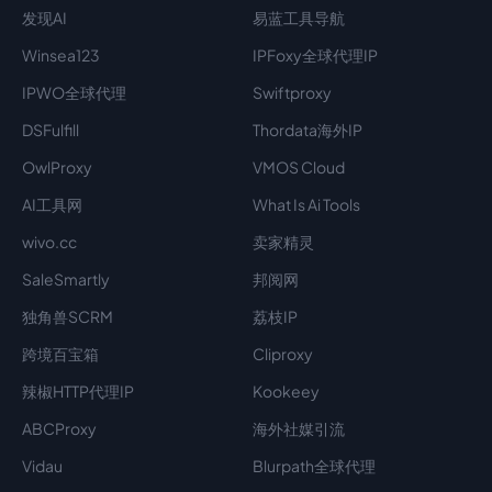
发现AI
易蓝工具导航
Winsea123
IPFoxy全球代理IP
IPWO全球代理
Swiftproxy
DSFulfill
Thordata海外IP
OwlProxy
VMOS Cloud
AI工具网
What Is Ai Tools
wivo.cc
卖家精灵
SaleSmartly
邦阅网
独角兽SCRM
荔枝IP
跨境百宝箱
Cliproxy
辣椒HTTP代理IP
Kookeey
ABCProxy
海外社媒引流
Vidau
Blurpath全球代理