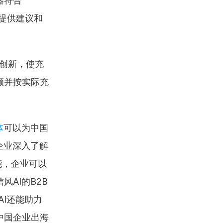
器符合
场提供建议和
创新，使充
额并按实际充
体
可以为中国
企业深入了解
能，企业可以
I的B2B 
I还能助力
中国企业出海