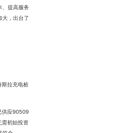
本、提高服务
加大，出台了
特斯拉充电桩
应90509 
无需初始投资