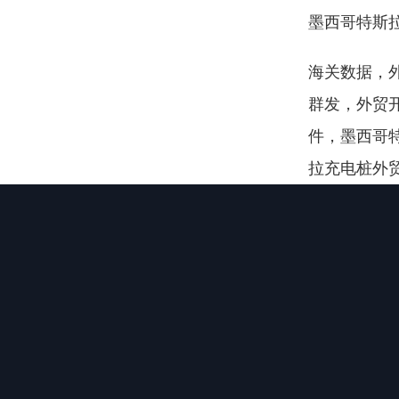
墨西哥特斯
海关数据，外
群发，外贸开
件，墨西哥
拉充电桩外