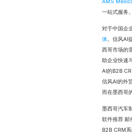
AMS Mexic
一站式服务
对于中国企
体
。信风A
西哥市场的需
助企业快速
AI的B2B
信风AI的
而在墨西哥
墨西哥汽车制
软件推荐 邮
B2B CR