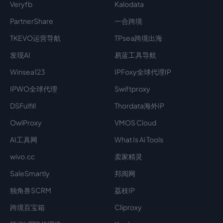
Veryfb
Kalodata
PartnerShare
一合跨境
TKEVO运营导航
TPsea跨境出海
发现AI
易蓝工具导航
Winsea123
IPFoxy全球代理IP
IPWO全球代理
Swiftproxy
DSFulfill
Thordata海外IP
OwlProxy
VMOS Cloud
AI工具网
What Is Ai Tools
wivo.cc
卖家精灵
SaleSmartly
邦阅网
独角兽SCRM
荔枝IP
跨境百宝箱
Cliproxy