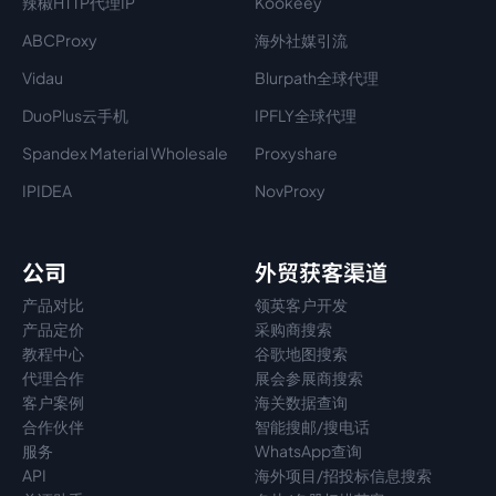
辣椒HTTP代理IP
Kookeey
ABCProxy
海外社媒引流
Vidau
Blurpath全球代理
DuoPlus云手机
IPFLY全球代理
Spandex Material Wholesale​
Proxyshare
IPIDEA
NovProxy
公司
外贸获客渠道
产品对比
领英客户开发
产品定价
采购商搜索
教程中心
谷歌地图搜索
代理
合作
展会参展商搜索
客户案例
海关数据查询
合作伙伴
智能搜邮/搜电话
服务
WhatsApp查询
API
海外项目/招投标信息搜索