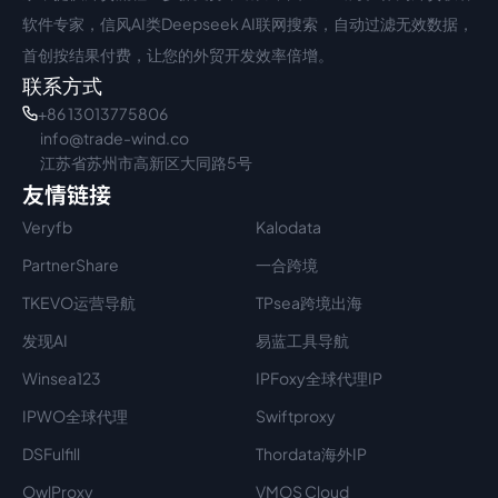
软件专家，信风AI类Deepseek AI联网搜索，自动过滤无效数据，
首创按结果付费，让您的外贸开发效率倍增。
联系方式
+86 13013775806
info@trade-wind.co
江苏省苏州市高新区大同路5号
友情链接
Veryfb
Kalodata
PartnerShare
一合跨境
TKEVO运营导航
TPsea跨境出海
发现AI
易蓝工具导航
Winsea123
IPFoxy全球代理IP
IPWO全球代理
Swiftproxy
DSFulfill
Thordata海外IP
OwlProxy
VMOS Cloud