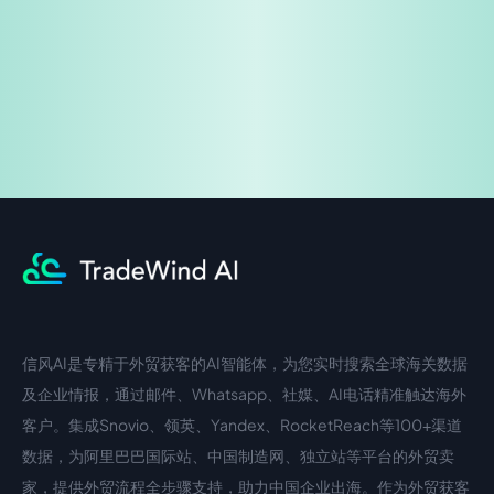
企业咨询
信风AI是专精于外贸获客的AI智能体，为您实时搜索全球海关数据
中文入口
外语入口
及企业情报，通过邮件、Whatsapp、社媒、AI电话精准触达海外
客户。集成Snovio、领英、Yandex、RocketReach等100+渠道
数据，为阿里巴巴国际站、中国制造网、独立站等平台的外贸卖
家，提供外贸流程全步骤支持，助力中国企业出海。作为外贸获客