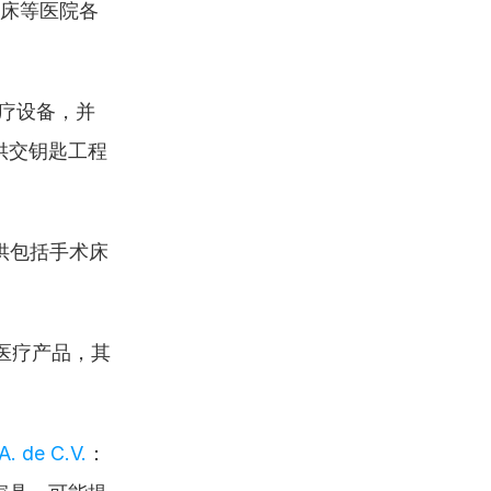
床等医院各
疗设备，并
供交钥匙工程
供包括手术床
医疗产品，其
A. de C.V.
：