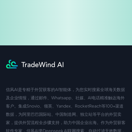
企业咨询
信风AI是专精于外贸获客的AI智能体，为您实时搜索全球海关数据
中文入口
外语入口
及企业情报，通过邮件、Whatsapp、社媒、AI电话精准触达海外
客户。集成Snovio、领英、Yandex、RocketReach等100+渠道
数据，为阿里巴巴国际站、中国制造网、独立站等平台的外贸卖
家，提供外贸流程全步骤支持，助力中国企业出海。作为外贸获客
软件专家，信风AI类Deepseek AI联网搜索，自动过滤无效数据，