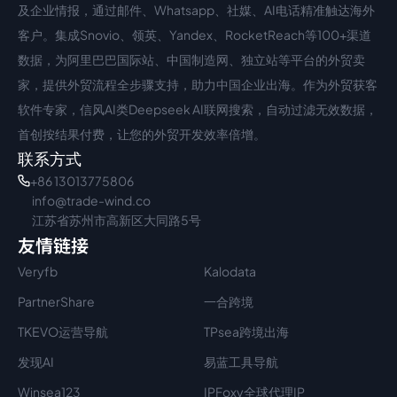
中文入口
外语入口
及企业情报，通过邮件、Whatsapp、社媒、AI电话精准触达海外
客户。集成Snovio、领英、Yandex、RocketReach等100+渠道
数据，为阿里巴巴国际站、中国制造网、独立站等平台的外贸卖
家，提供外贸流程全步骤支持，助力中国企业出海。作为外贸获客
软件专家，信风AI类Deepseek AI联网搜索，自动过滤无效数据，
首创按结果付费，让您的外贸开发效率倍增。
联系方式
+86 13013775806
info@trade-wind.co
江苏省苏州市高新区大同路5号
友情链接
Veryfb
Kalodata
PartnerShare
一合跨境
TKEVO运营导航
TPsea跨境出海
发现AI
易蓝工具导航
Winsea123
IPFoxy全球代理IP