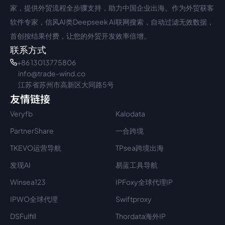
家，提供外贸流程全步骤支持，助力中国企业出海。作为外贸获客
软件专家，信风AI类Deepseek AI联网搜索，自动过滤无效数据，
首创按结果付费，让您的外贸开发效率倍增。
联系方式
+86 13013775806
info@trade-wind.co
江苏省苏州市高新区大同路5号
友情链接
Veryfb
Kalodata
PartnerShare
一合跨境
TKEVO运营导航
TPsea跨境出海
发现AI
易蓝工具导航
Winsea123
IPFoxy全球代理IP
IPWO全球代理
Swiftproxy
DSFulfill
Thordata海外IP