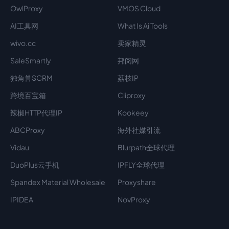
OwlProxy
VMOS Cloud
AI工具网
What Is Ai Tools
wivo.cc
卖家精灵
SaleSmartly
邦阅网
独角兽SCRM
荔枝IP
跨境百宝箱
Cliproxy
辣椒HTTP代理IP
Kookeey
ABCProxy
海外社媒引流
Vidau
Blurpath全球代理
DuoPlus云手机
IPFLY全球代理
Spandex Material Wholesale​
Proxyshare
IPIDEA
NovProxy