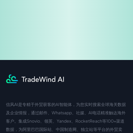
企业咨询
信风AI是专精于外贸获客的AI智能体，为您实时搜索全球海关数据
中文入口
外语入口
及企业情报，通过邮件、Whatsapp、社媒、AI电话精准触达海外
客户。集成Snovio、领英、Yandex、RocketReach等100+渠道
数据，为阿里巴巴国际站、中国制造网、独立站等平台的外贸卖