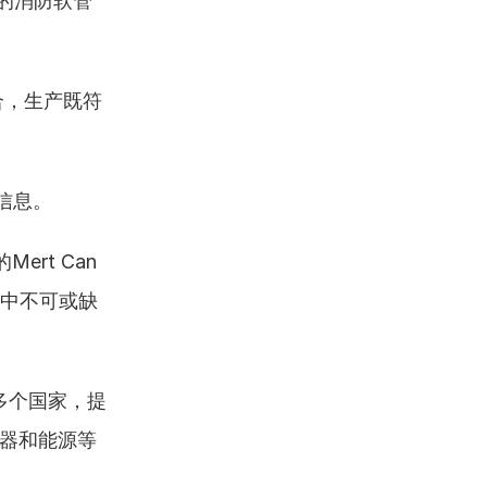
产的消防软管
合，生产既符
。
关信息。
rt Can 
眼中不可或缺
多个国家，提
电器和能源等