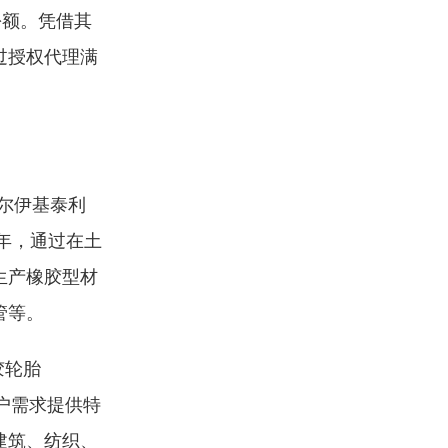
的份额。凭借其
过授权代理满
布尔伊基泰利
5年，通过在土
生产橡胶型材
管等。
胶轮胎
客户需求提供特
建筑、纺织、