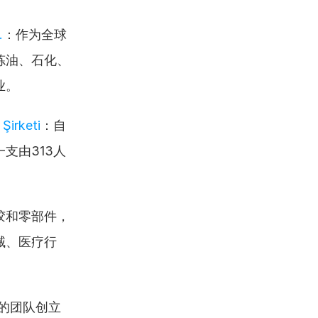
.
：作为全球
炼油、石化、
业。
Şirketi
：自
支由313人
胶和零部件，
械、医疗行
的团队创立