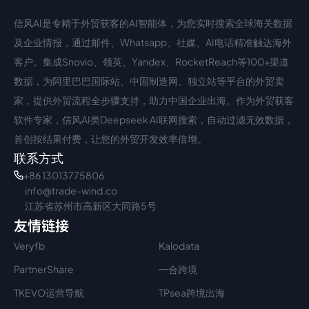
信风AI是专精于外贸获客的AI智能体，为您实时搜索全球海关数据
中文入口
外语入口
及企业情报，通过邮件、Whatsapp、社媒、AI电话精准触达海外
客户。集成Snovio、领英、Yandex、RocketReach等100+渠道
数据，为阿里巴巴国际站、中国制造网、独立站等平台的外贸卖
家，提供外贸流程全步骤支持，助力中国企业出海。作为外贸获客
软件专家，信风AI类Deepseek AI联网搜索，自动过滤无效数据，
首创按结果付费，让您的外贸开发效率倍增。
联系方式
+86 13013775806
info@trade-wind.co
江苏省苏州市高新区大同路5号
友情链接
Veryfb
Kalodata
PartnerShare
一合跨境
TKEVO运营导航
TPsea跨境出海