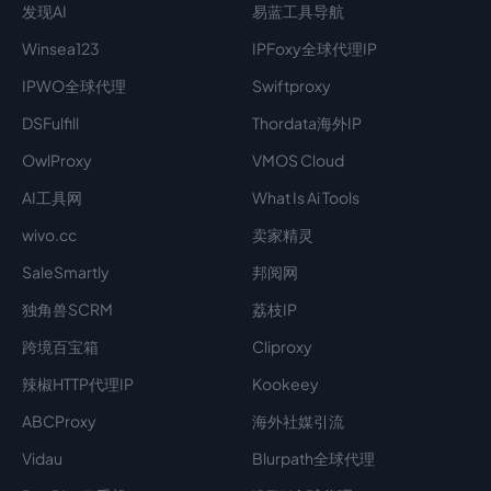
发现AI
易蓝工具导航
Winsea123
IPFoxy全球代理IP
IPWO全球代理
Swiftproxy
DSFulfill
Thordata海外IP
OwlProxy
VMOS Cloud
AI工具网
What Is Ai Tools
wivo.cc
卖家精灵
SaleSmartly
邦阅网
独角兽SCRM
荔枝IP
跨境百宝箱
Cliproxy
辣椒HTTP代理IP
Kookeey
ABCProxy
海外社媒引流
Vidau
Blurpath全球代理