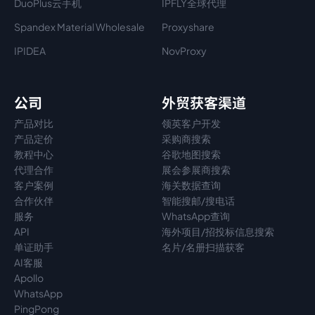
DuoPlus云手机
IPFLY全球代理
Spandex Material Wholesale​
Proxyshare
IPIDEA
NovProxy
公司
外贸获客渠道
产品对比
领英客户开发
产品定价
采购商搜索
教程中心
谷歌地图搜索
代理
合作
展会参展商搜索
客户案例
海关数据查询
合作伙伴
智能搜邮/搜电话
服务
WhatsApp查询
API
海外项目/招投标信息搜索
单证助手
名片/名册扫描获客
AI客服
Apollo
WhatsApp
PingPong