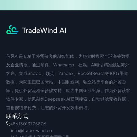
信风AI是专精于外贸获客的AI智能体，为您实时搜索全球海关数据
中文入口
外语入口
及企业情报，通过邮件、Whatsapp、社媒、AI电话精准触达海外
客户。集成Snovio、领英、Yandex、RocketReach等100+渠道
数据，为阿里巴巴国际站、中国制造网、独立站等平台的外贸卖
家，提供外贸流程全步骤支持，助力中国企业出海。作为外贸获客
软件专家，信风AI类Deepseek AI联网搜索，自动过滤无效数据，
首创按结果付费，让您的外贸开发效率倍增。
联系方式
+86 13013775806
info@trade-wind.co