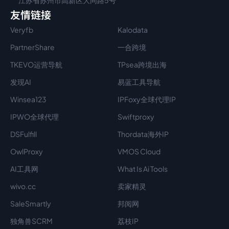
江苏省苏州市高新区大同路5号
友情链接
Veryfb
Kalodata
PartnerShare
一合跨境
TKEVO运营导航
TPsea跨境出海
发现AI
易蓝工具导航
Winsea123
IPFoxy全球代理IP
IPWO全球代理
Swiftproxy
DSFulfill
Thordata海外IP
OwlProxy
VMOS Cloud
AI工具网
What Is Ai Tools
wivo.cc
卖家精灵
SaleSmartly
邦阅网
独角兽SCRM
荔枝IP