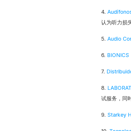
4. 
Audífono
认为听力损
5. 
Audio Co
6. 
BIONICS
7. 
Distribui
8. 
LABORAT
试服务，同时
9. 
Starkey 