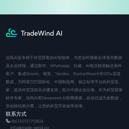
信风AI是专精于外贸获客的AI智能体，为您实时搜索全球海关数据
中文入口
外语入口
及企业情报，通过邮件、Whatsapp、社媒、AI电话精准触达海外
客户。集成Snovio、领英、Yandex、RocketReach等100+渠道
数据，为阿里巴巴国际站、中国制造网、独立站等平台的外贸卖
家，提供外贸流程全步骤支持，助力中国企业出海。作为外贸获客
软件专家，信风AI类Deepseek AI联网搜索，自动过滤无效数据，
首创按结果付费，让您的外贸开发效率倍增。
联系方式
+86 13013775806
info@trade-wind.co