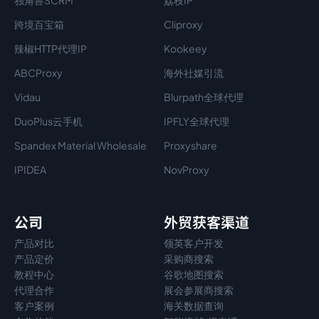
独角兽SCRM
荔枝IP
跨境百宝箱
Cliproxy
辣椒HTTP代理IP
Kookeey
ABCProxy
海外社媒引流
Vidau
Blurpath全球代理
DuoPlus云手机
IPFLY全球代理
Spandex Material Wholesale​
Proxyshare
IPIDEA
NovProxy
公司
外贸获客渠道
产品对比
领英客户开发
产品定价
采购商搜索
教程中心
谷歌地图搜索
代理
合作
展会参展商搜索
客户案例
海关数据查询