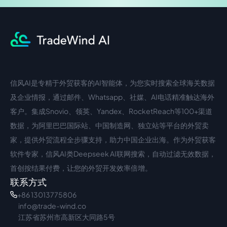
信风AI是专精于外贸获客的AI智能体，为您实时搜索全球海关数据
中文入口
外语入口
及企业情报，通过邮件、Whatsapp、社媒、AI电话精准触达海外
客户。集成Snovio、领英、Yandex、RocketReach等100+渠道
数据，为阿里巴巴国际站、中国制造网、独立站等平台的外贸卖
家，提供外贸流程全步骤支持，助力中国企业出海。作为外贸获客
软件专家，信风AI类Deepseek AI联网搜索，自动过滤无效数据，
首创按结果付费，让您的外贸开发效率倍增。
联系方式
+86 13013775806
info@trade-wind.co
江苏省苏州市高新区大同路5号