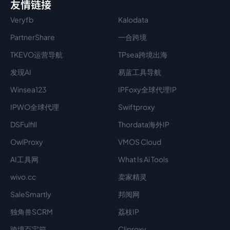
友情链接
Veryfb
Kalodata
PartnerShare
一合跨境
TKEVO运营导航
TPsea跨境出海
发现AI
易蓝工具导航
Winsea123
IPFoxy全球代理IP
IPWO全球代理
Swiftproxy
DSFulfill
Thordata海外IP
OwlProxy
VMOS Cloud
AI工具网
What Is Ai Tools
wivo.cc
卖家精灵
SaleSmartly
邦阅网
独角兽SCRM
荔枝IP
跨境百宝箱
Cliproxy