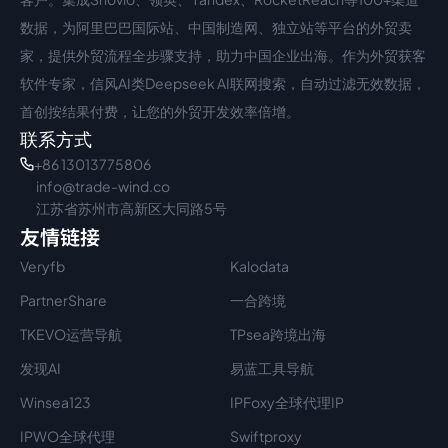
数据，为阿里巴巴国际站、中国制造网、独立站等平台的外贸卖
家，提供外贸流程全步骤支持，助力中国企业出海。作为外贸获客
软件专家，信风AI类Deepseek AI联网搜索，自动过滤无效数据，
首创按结果付费，让您的外贸开发效率倍增。
联系方式
+86 13013775806
info@trade-wind.co
江苏省苏州市高新区大同路5号
友情链接
Veryfb
Kalodata
PartnerShare
一合跨境
TKEVO运营导航
TPsea跨境出海
发现AI
易蓝工具导航
Winsea123
IPFoxy全球代理IP
IPWO全球代理
Swiftproxy