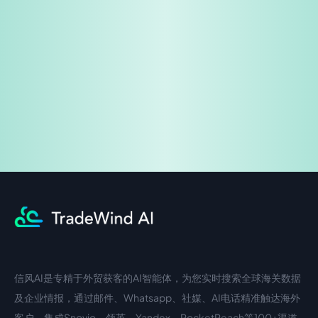
免费试用
企业咨询
信风AI是专精于外贸获客的AI智能体，为您实时搜索全球海关数据
中文入口
外语入口
及企业情报，通过邮件、Whatsapp、社媒、AI电话精准触达海外
客户。集成Snovio、领英、Yandex、RocketReach等100+渠道