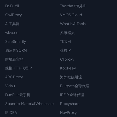
DSFulfill
Thordata海外IP
OwlProxy
VMOS Cloud
AI工具网
What Is Ai Tools
wivo.cc
卖家精灵
SaleSmartly
邦阅网
独角兽SCRM
荔枝IP
跨境百宝箱
Cliproxy
辣椒HTTP代理IP
Kookeey
ABCProxy
海外社媒引流
Vidau
Blurpath全球代理
DuoPlus云手机
IPFLY全球代理
Spandex Material Wholesale​
Proxyshare
IPIDEA
NovProxy