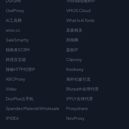
DSFulfill
Thordata海外IP
OwlProxy
VMOS Cloud
AI工具网
What Is Ai Tools
wivo.cc
卖家精灵
SaleSmartly
邦阅网
独角兽SCRM
荔枝IP
跨境百宝箱
Cliproxy
辣椒HTTP代理IP
Kookeey
ABCProxy
海外社媒引流
Vidau
Blurpath全球代理
DuoPlus云手机
IPFLY全球代理
Spandex Material Wholesale​
Proxyshare
IPIDEA
NovProxy