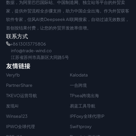
数据，为阿里巴巴国际站、中国制造网、独立站等平台的外贸卖
家，提供外贸流程全步骤支持，助力中国企业出海。作为外贸获客
软件专家，信风AI类Deepseek AI联网搜索，自动过滤无效数据，
首创按结果付费，让您的外贸开发效率倍增。
联系方式
+86 13013775806
info@trade-wind.co
江苏省苏州市高新区大同路5号
友情链接
Veryfb
Kalodata
PartnerShare
一合跨境
TKEVO运营导航
TPsea跨境出海
发现AI
易蓝工具导航
Winsea123
IPFoxy全球代理IP
IPWO全球代理
Swiftproxy