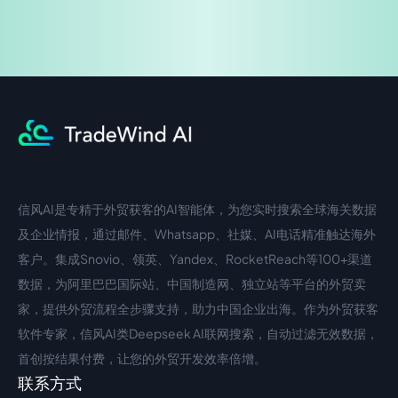
信风AI是专精于外贸获客的AI智能体，为您实时搜索全球海关数据
中文入口
外语入口
及企业情报，通过邮件、Whatsapp、社媒、AI电话精准触达海外
客户。集成Snovio、领英、Yandex、RocketReach等100+渠道
数据，为阿里巴巴国际站、中国制造网、独立站等平台的外贸卖
家，提供外贸流程全步骤支持，助力中国企业出海。作为外贸获客
软件专家，信风AI类Deepseek AI联网搜索，自动过滤无效数据，
首创按结果付费，让您的外贸开发效率倍增。
联系方式