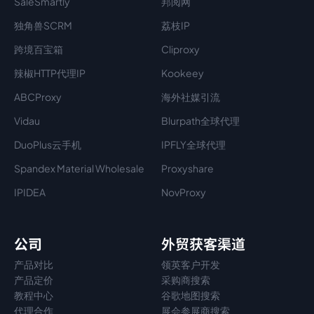
SaleSmartly
邦阅网
独角兽SCRM
荔枝IP
跨境百宝箱
Cliproxy
辣椒HTTP代理IP
Kookeey
ABCProxy
海外社媒引流
Vidau
Blurpath全球代理
DuoPlus云手机
IPFLY全球代理
Spandex Material Wholesale​
Proxyshare
IPIDEA
NovProxy
公司
外贸获客渠道
产品对比
领英客户开发
产品定价
采购商搜索
教程中心
谷歌地图搜索
代理
合作
展会参展商搜索