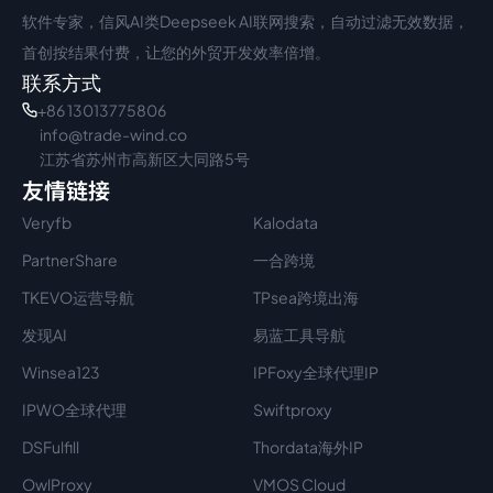
软件专家，信风AI类Deepseek AI联网搜索，自动过滤无效数据，
首创按结果付费，让您的外贸开发效率倍增。
联系方式
+86 13013775806
info@trade-wind.co
江苏省苏州市高新区大同路5号
友情链接
Veryfb
Kalodata
PartnerShare
一合跨境
TKEVO运营导航
TPsea跨境出海
发现AI
易蓝工具导航
Winsea123
IPFoxy全球代理IP
IPWO全球代理
Swiftproxy
DSFulfill
Thordata海外IP
OwlProxy
VMOS Cloud