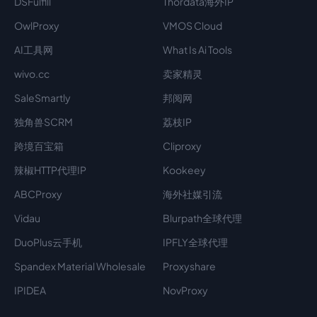
DSFulfill
Thordata海外IP
OwlProxy
VMOS Cloud
AI工具网
What Is Ai Tools
wivo.cc
卖家精灵
SaleSmartly
邦阅网
独角兽SCRM
荔枝IP
跨境百宝箱
Cliproxy
辣椒HTTP代理IP
Kookeey
ABCProxy
海外社媒引流
Vidau
Blurpath全球代理
DuoPlus云手机
IPFLY全球代理
Spandex Material Wholesale​
Proxyshare
IPIDEA
NovProxy