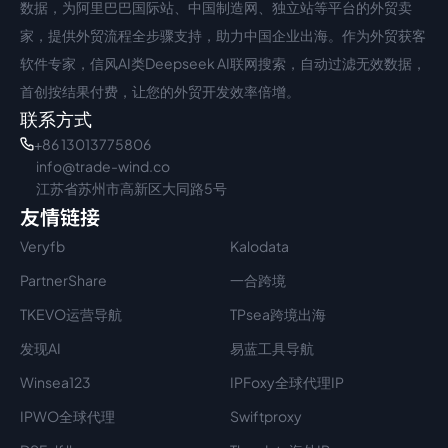
数据，为阿里巴巴国际站、中国制造网、独立站等平台的外贸卖
家，提供外贸流程全步骤支持，助力中国企业出海。作为外贸获客
软件专家，信风AI类Deepseek AI联网搜索，自动过滤无效数据，
首创按结果付费，让您的外贸开发效率倍增。
联系方式
+86 13013775806
info@trade-wind.co
江苏省苏州市高新区大同路5号
友情链接
Veryfb
Kalodata
PartnerShare
一合跨境
TKEVO运营导航
TPsea跨境出海
发现AI
易蓝工具导航
Winsea123
IPFoxy全球代理IP
IPWO全球代理
Swiftproxy