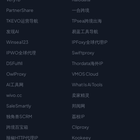
PartnerShare
一合跨境
TKEVO运营导航
TPsea跨境出海
发现AI
易蓝工具导航
Winsea123
IPFoxy全球代理IP
IPWO全球代理
Swiftproxy
DSFulfill
Thordata海外IP
OwlProxy
VMOS Cloud
AI工具网
What Is Ai Tools
wivo.cc
卖家精灵
SaleSmartly
邦阅网
独角兽SCRM
荔枝IP
跨境百宝箱
Cliproxy
辣椒HTTP代理IP
Kookeey