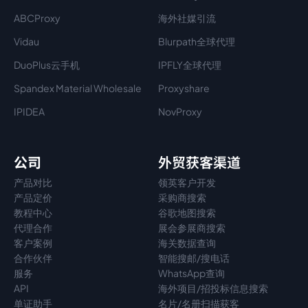
ABCProxy
海外社媒引流
Vidau
Blurpath全球代理
DuoPlus云手机
IPFLY全球代理
Spandex Material Wholesale​
Proxyshare
IPIDEA
NovProxy
公司
外贸获客渠道
产品对比
领英客户开发
产品定价
采购商搜索
教程中心
谷歌地图搜索
代理
合作
展会参展商搜索
客户案例
海关数据查询
合作伙伴
智能搜邮/搜电话
服务
WhatsApp查询
API
海外项目/招投标信息搜索
单证助手
名片/名册扫描获客