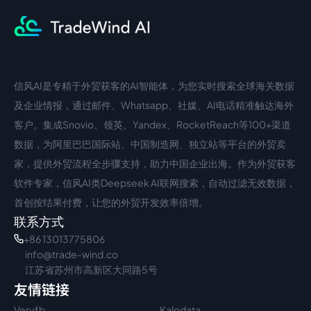
信风AI是专精于外贸获客的AI智能体，为您实时搜索全球海关数据
中文入口
外语入口
及企业情报，通过邮件、Whatsapp、社媒、AI电话精准触达海外
客户。集成Snovio、领英、Yandex、RocketReach等100+渠道
数据，为阿里巴巴国际站、中国制造网、独立站等平台的外贸卖
家，提供外贸流程全步骤支持，助力中国企业出海。作为外贸获客
软件专家，信风AI类Deepseek AI联网搜索，自动过滤无效数据，
首创按结果付费，让您的外贸开发效率倍增。
联系方式
+86 13013775806
info@trade-wind.co
江苏省苏州市高新区大同路5号
友情链接
Veryfb
Kalodata