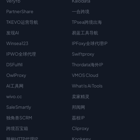
Veryfb
Kalodata
PartnerShare
一合跨境
TKEVO运营导航
TPsea跨境出海
发现AI
易蓝工具导航
Winsea123
IPFoxy全球代理IP
IPWO全球代理
Swiftproxy
DSFulfill
Thordata海外IP
OwlProxy
VMOS Cloud
AI工具网
What Is Ai Tools
wivo.cc
卖家精灵
SaleSmartly
邦阅网
独角兽SCRM
荔枝IP
跨境百宝箱
Cliproxy
辣椒HTTP代理IP
Kookeey