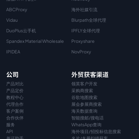
ABCProxy
海外社媒引流
Vidau
Blurpath全球代理
DuoPlus云手机
IPFLY全球代理
Spandex Material Wholesale​
Proxyshare
IPIDEA
NovProxy
公司
外贸获客渠道
产品对比
领英客户开发
产品定价
采购商搜索
教程中心
谷歌地图搜索
代理
合作
展会参展商搜索
客户案例
海关数据查询
合作伙伴
智能搜邮/搜电话
服务
WhatsApp查询
API
海外项目/招投标信息搜索
单证助手
名片/名册扫描获客