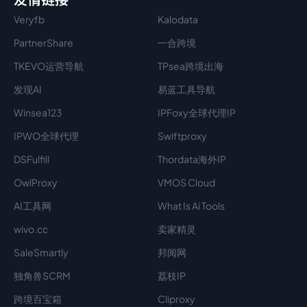
Veryfb
Kalodata
PartnerShare
一合跨境
TKEVO运营导航
TPsea跨境出海
发现AI
易蓝工具导航
Winsea123
IPFoxy全球代理IP
IPWO全球代理
Swiftproxy
DSFulfill
Thordata海外IP
OwlProxy
VMOS Cloud
AI工具网
What Is Ai Tools
wivo.cc
卖家精灵
SaleSmartly
邦阅网
独角兽SCRM
荔枝IP
跨境百宝箱
Cliproxy