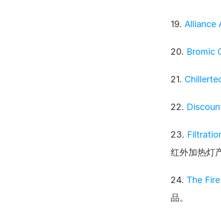
19. 
Alliance
20. 
Bromic 
21. 
Chiller
22. 
Discoun
23. 
Filtrat
红外加热灯
24. 
The Fir
品。