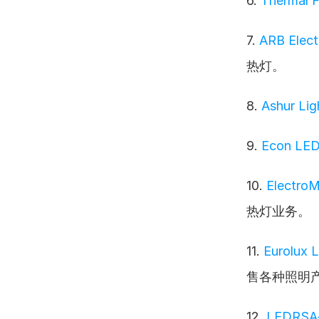
6. 
Thermal 
7. 
ARB Elect
热灯。
8. 
Ashur Lig
9. 
Econ LED
10. 
Electro
热灯业务。
11. 
Eurolux 
售各种照明
12. 
LEDRS