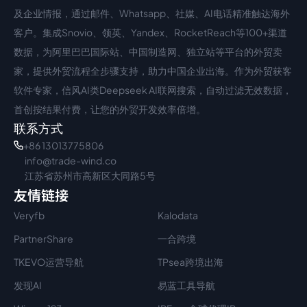
中文入口
外语入口
及企业情报，通过邮件、Whatsapp、社媒、AI电话精准触达海外
客户。集成Snovio、领英、Yandex、RocketReach等100+渠道
数据，为阿里巴巴国际站、中国制造网、独立站等平台的外贸卖
家，提供外贸流程全步骤支持，助力中国企业出海。作为外贸获客
软件专家，信风AI类Deepseek AI联网搜索，自动过滤无效数据，
首创按结果付费，让您的外贸开发效率倍增。
联系方式
+86 13013775806
info@trade-wind.co
江苏省苏州市高新区大同路5号
友情链接
Veryfb
Kalodata
PartnerShare
一合跨境
TKEVO运营导航
TPsea跨境出海
发现AI
易蓝工具导航