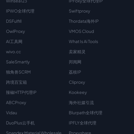
Winsea123
IPFoxy全球代理IP
IPWO全球代理
Swiftproxy
DSFulfill
Thordata海外IP
OwlProxy
VMOS Cloud
AI工具网
What Is Ai Tools
wivo.cc
卖家精灵
SaleSmartly
邦阅网
独角兽SCRM
荔枝IP
跨境百宝箱
Cliproxy
辣椒HTTP代理IP
Kookeey
ABCProxy
海外社媒引流
Vidau
Blurpath全球代理
DuoPlus云手机
IPFLY全球代理
Spandex Material Wholesale​
Proxyshare