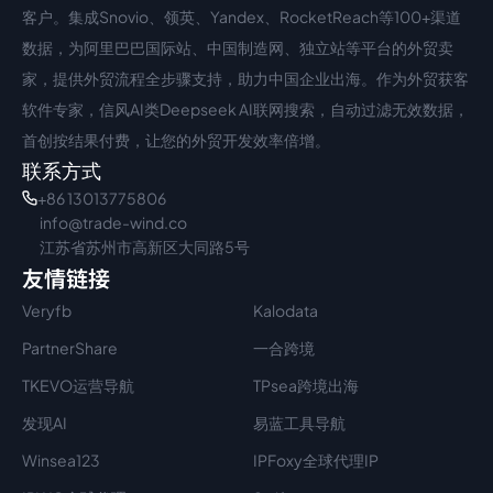
客户。集成Snovio、领英、Yandex、RocketReach等100+渠道
数据，为阿里巴巴国际站、中国制造网、独立站等平台的外贸卖
家，提供外贸流程全步骤支持，助力中国企业出海。作为外贸获客
软件专家，信风AI类Deepseek AI联网搜索，自动过滤无效数据，
首创按结果付费，让您的外贸开发效率倍增。
联系方式
+86 13013775806
info@trade-wind.co
江苏省苏州市高新区大同路5号
友情链接
Veryfb
Kalodata
PartnerShare
一合跨境
TKEVO运营导航
TPsea跨境出海
发现AI
易蓝工具导航
Winsea123
IPFoxy全球代理IP