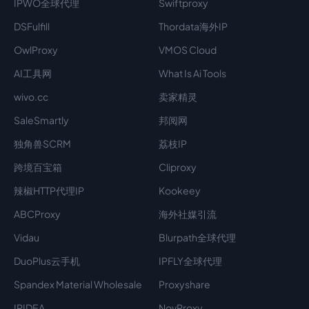
IPWO全球代理
Swiftproxy
DSFulfill
Thordata海外IP
OwlProxy
VMOS Cloud
AI工具网
What Is Ai Tools
wivo.cc
卖家精灵
SaleSmartly
邦阅网
独角兽SCRM
荔枝IP
跨境百宝箱
Cliproxy
辣椒HTTP代理IP
Kookeey
ABCProxy
海外社媒引流
Vidau
Blurpath全球代理
DuoPlus云手机
IPFLY全球代理
Spandex Material Wholesale​
Proxyshare
IPIDEA
NovProxy