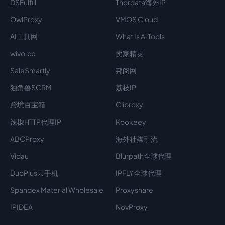
DSFulfill
Thordata海外IP
OwlProxy
VMOS Cloud
AI工具网
What Is Ai Tools
wivo.cc
卖家精灵
SaleSmartly
邦阅网
独角兽SCRM
荔枝IP
跨境百宝箱
Cliproxy
辣椒HTTP代理IP
Kookeey
ABCProxy
海外社媒引流
Vidau
Blurpath全球代理
DuoPlus云手机
IPFLY全球代理
Spandex Material Wholesale​
Proxyshare
IPIDEA
NovProxy