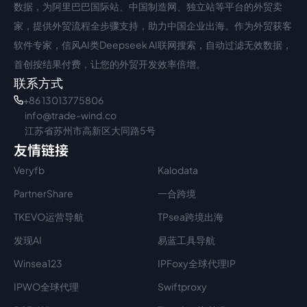
数据，为阿里巴巴国际站、中国制造网、独立站等平台的外贸卖
家，提供外贸流程全步骤支持，助力中国企业出海。作为外贸获客
软件专家，信风AI类Deepseek AI联网搜索，自动过滤无效数据，
首创按结果付费，让您的外贸开发效率倍增。
联系方式
+86 13013775806
info@trade-wind.co
江苏省苏州市高新区大同路5号
友情链接
Veryfb
Kalodata
PartnerShare
一合跨境
TKEVO运营导航
TPsea跨境出海
发现AI
易蓝工具导航
Winsea123
IPFoxy全球代理IP
IPWO全球代理
Swiftproxy