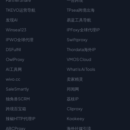
PartnerShare
一合跨境
TKEVO运营导航
TPsea跨境出海
发现AI
易蓝工具导航
Winsea123
IPFoxy全球代理IP
IPWO全球代理
Swiftproxy
DSFulfill
Thordata海外IP
OwlProxy
VMOS Cloud
AI工具网
What Is Ai Tools
wivo.cc
卖家精灵
SaleSmartly
邦阅网
独角兽SCRM
荔枝IP
跨境百宝箱
Cliproxy
辣椒HTTP代理IP
Kookeey
ABCProxy
海外社媒引流