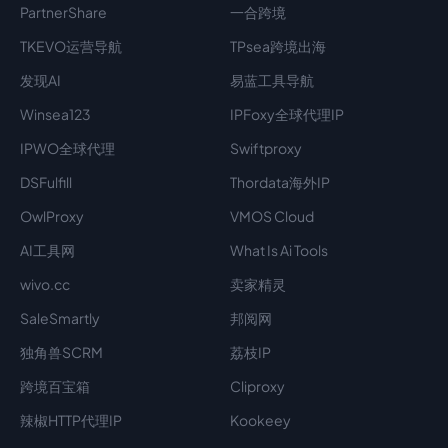
PartnerShare
一合跨境
TKEVO运营导航
TPsea跨境出海
发现AI
易蓝工具导航
Winsea123
IPFoxy全球代理IP
IPWO全球代理
Swiftproxy
DSFulfill
Thordata海外IP
OwlProxy
VMOS Cloud
AI工具网
What Is Ai Tools
wivo.cc
卖家精灵
SaleSmartly
邦阅网
独角兽SCRM
荔枝IP
跨境百宝箱
Cliproxy
辣椒HTTP代理IP
Kookeey