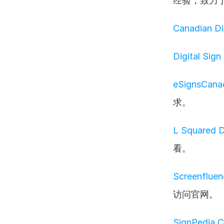
经验，致力
Canadian Di
Digital Sign
eSignsCana
求。
L Squared D
看。
Screenfluenc
访问官网。
SignPedia C