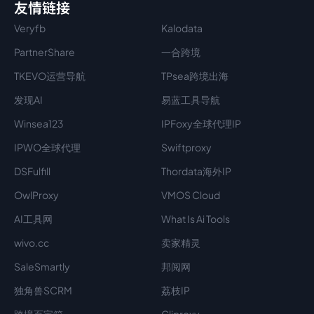
友情链接
Veryfb
Kalodata
PartnerShare
一合跨境
TKEVO运营导航
TPsea跨境出海
发现AI
易蓝工具导航
Winsea123
IPFoxy全球代理IP
IPWO全球代理
Swiftproxy
DSFulfill
Thordata海外IP
OwlProxy
VMOS Cloud
AI工具网
What Is Ai Tools
wivo.cc
卖家精灵
SaleSmartly
邦阅网
独角兽SCRM
荔枝IP