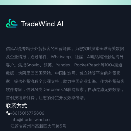
信风AI是专精于外贸获客的AI智能体，为您实时搜索全球海关数据
中文入口
外语入口
及企业情报，通过邮件、Whatsapp、社媒、AI电话精准触达海外
客户。集成Snovio、领英、Yandex、RocketReach等100+渠道
数据，为阿里巴巴国际站、中国制造网、独立站等平台的外贸卖
家，提供外贸流程全步骤支持，助力中国企业出海。作为外贸获客
软件专家，信风AI类Deepseek AI联网搜索，自动过滤无效数据，
首创按结果付费，让您的外贸开发效率倍增。
联系方式
+86 13013775806
info@trade-wind.co
江苏省苏州市高新区大同路5号