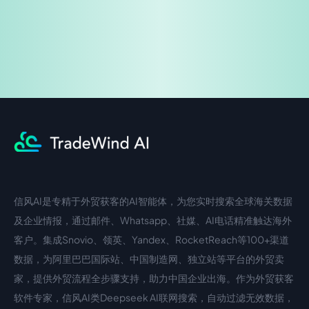
信风AI是专精于外贸获客的AI智能体，为您实时搜索全球海关数据
中文入口
外语入口
及企业情报，通过邮件、Whatsapp、社媒、AI电话精准触达海外
客户。集成Snovio、领英、Yandex、RocketReach等100+渠道
数据，为阿里巴巴国际站、中国制造网、独立站等平台的外贸卖
家，提供外贸流程全步骤支持，助力中国企业出海。作为外贸获客
软件专家，信风AI类Deepseek AI联网搜索，自动过滤无效数据，