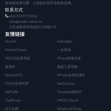
首创按结果付费，让您的外贸开发效率倍增。
联系方式
+86 13013775806
info@trade-wind.co
江苏省苏州市高新区大同路5号
友情链接
Veryfb
Kalodata
PartnerShare
一合跨境
TKEVO运营导航
TPsea跨境出海
发现AI
易蓝工具导航
Winsea123
IPFoxy全球代理IP
IPWO全球代理
Swiftproxy
DSFulfill
Thordata海外IP
OwlProxy
VMOS Cloud
AI工具网
What Is Ai Tools