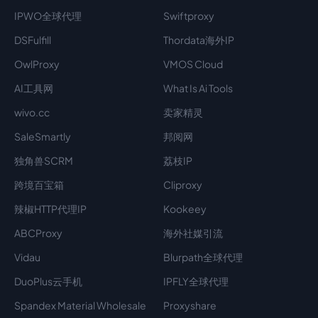
IPWO全球代理
Swiftproxy
DSFulfill
Thordata海外IP
OwlProxy
VMOS Cloud
AI工具网
What Is Ai Tools
wivo.cc
卖家精灵
SaleSmartly
邦阅网
独角兽SCRM
荔枝IP
跨境百宝箱
Cliproxy
辣椒HTTP代理IP
Kookeey
ABCProxy
海外社媒引流
Vidau
Blurpath全球代理
DuoPlus云手机
IPFLY全球代理
Spandex Material Wholesale​
Proxyshare