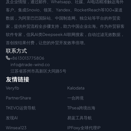
及企业情报，通过邮件、Whatsapp、社媒、AI电话精准触达海外
客户。集成Snovio、领英、Yandex、RocketReach等100+渠道
数据，为阿里巴巴国际站、中国制造网、独立站等平台的外贸卖
家，提供外贸流程全步骤支持，助力中国企业出海。作为外贸获客
软件专家，信风AI类Deepseek AI联网搜索，自动过滤无效数据，
首创按结果付费，让您的外贸开发效率倍增。
联系方式
+86 13013775806
info@trade-wind.co
江苏省苏州市高新区大同路5号
友情链接
Veryfb
Kalodata
PartnerShare
一合跨境
TKEVO运营导航
TPsea跨境出海
发现AI
易蓝工具导航
Winsea123
IPFoxy全球代理IP