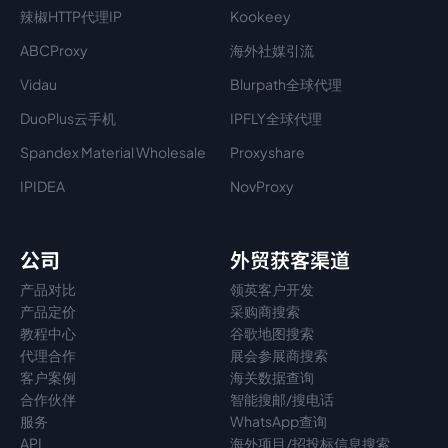
辣椒HTTP代理IP
Kookeey
ABCProxy
海外社媒引流
Vidau
Blurpath全球代理
DuoPlus云手机
IPFLY全球代理
Spandex Material Wholesale​
Proxyshare
IPIDEA
NovProxy
公司
外贸获客渠道
产品对比
领英客户开发
产品定价
采购商搜索
教程中心
谷歌地图搜索
代理
合作
展会参展商搜索
客户案例
海关数据查询
合作伙伴
智能搜邮/搜电话
服务
WhatsApp查询
API
海外项目/招投标信息搜索