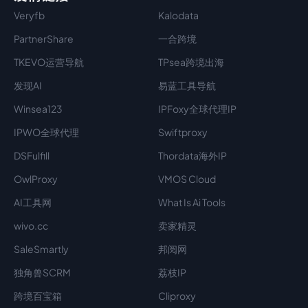
Veryfb
Kalodata
PartnerShare
一合跨境
TKEVO运营导航
TPsea跨境出海
发现AI
易蓝工具导航
Winsea123
IPFoxy全球代理IP
IPWO全球代理
Swiftproxy
DSFulfill
Thordata海外IP
OwlProxy
VMOS Cloud
AI工具网
What Is Ai Tools
wivo.cc
卖家精灵
SaleSmartly
邦阅网
独角兽SCRM
荔枝IP
跨境百宝箱
Cliproxy