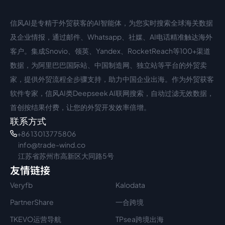
信风AI是专精于外贸获客的AI智能体，为您实时搜索全球海关数据
中文入口
外语入口
及企业情报，通过邮件、Whatsapp、社媒、AI电话精准触达海外
客户。集成Snovio、领英、Yandex、RocketReach等100+渠道
数据，为阿里巴巴国际站、中国制造网、独立站等平台的外贸卖
家，提供外贸流程全步骤支持，助力中国企业出海。作为外贸获客
软件专家，信风AI类Deepseek AI联网搜索，自动过滤无效数据，
首创按结果付费，让您的外贸开发效率倍增。
联系方式
+86 13013775806
info@trade-wind.co
江苏省苏州市高新区大同路5号
友情链接
Veryfb
Kalodata
PartnerShare
一合跨境
TKEVO运营导航
TPsea跨境出海