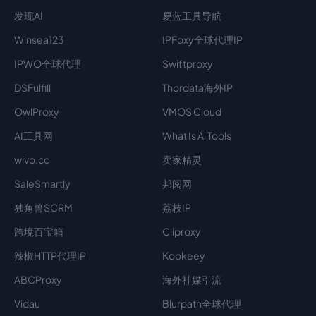
发现AI
易蓝工具导航
Winsea123
IPFoxy全球代理IP
IPWO全球代理
Swiftproxy
DSFulfill
Thordata海外IP
OwlProxy
VMOS Cloud
AI工具网
What Is Ai Tools
wivo.cc
卖家精灵
SaleSmartly
邦阅网
独角兽SCRM
荔枝IP
跨境百宝箱
Cliproxy
辣椒HTTP代理IP
Kookeey
ABCProxy
海外社媒引流
Vidau
Blurpath全球代理