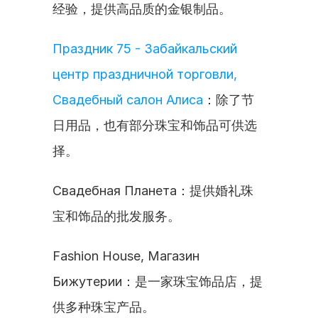
经验，提供高品质的金银制品。
Праздник 75 - Забайкальский 
центр праздничной торговли, 
Свадебный салон Алиса
：除了节
日用品，也有部分珠宝和饰品可供选
择。
Свадебная Планета：提供婚礼珠
宝和饰品的批发服务。
Fashion House, Магазин 
Бижутерии：是一家珠宝饰品店，提
供多种珠宝产品。