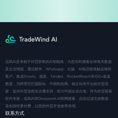
信风AI是专精于外贸获客的AI智能体，为您实时搜索全球海关数据
中文入口
外语入口
及企业情报，通过邮件、Whatsapp、社媒、AI电话精准触达海外
客户。集成Snovio、领英、Yandex、RocketReach等100+渠道
数据，为阿里巴巴国际站、中国制造网、独立站等平台的外贸卖
家，提供外贸流程全步骤支持，助力中国企业出海。作为外贸获客
软件专家，信风AI类Deepseek AI联网搜索，自动过滤无效数据，
首创按结果付费，让您的外贸开发效率倍增。
联系方式