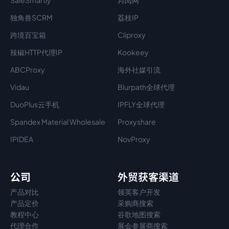
SaleSmartly
邦阅网
独角兽SCRM
荔枝IP
跨境百宝箱
Cliproxy
辣椒HTTP代理IP
Kookeey
ABCProxy
海外社媒引流
Vidau
Blurpath全球代理
DuoPlus云手机
IPFLY全球代理
Spandex Material Wholesale​
Proxyshare
IPIDEA
NovProxy
公司
外贸获客渠道
产品对比
领英客户开发
产品定价
采购商搜索
教程中心
谷歌地图搜索
代理
合作
展会参展商搜索