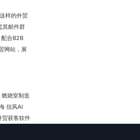
 这样的外贸
过其邮件群
合B2B 
贸网站，展
 燃烧室制造
风AI  
站 外贸获客软件