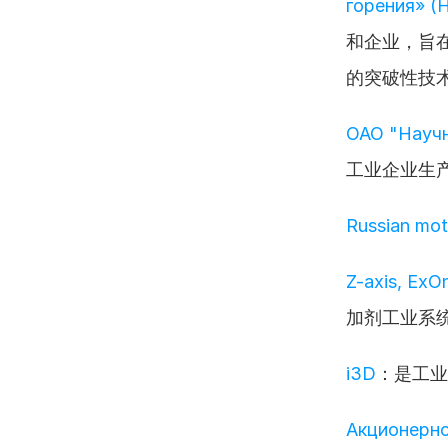
горения» (
和企业，旨
的突破性技
ОАО "Науч
工业企业生
Russian mot
Z-axis, ExO
加剂工业系
i3D
：是工业
Акционерно