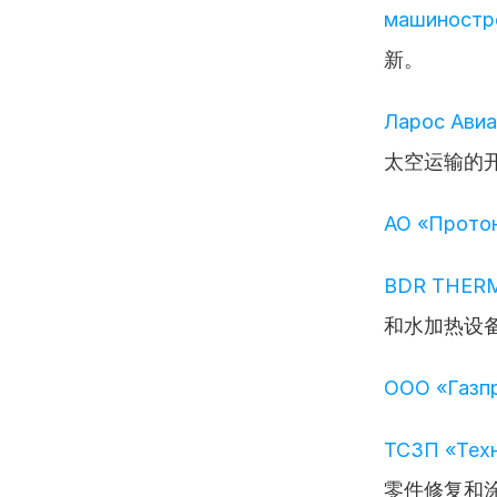
машиностро
新。
Ларос Авиа
太空运输的
АО «Прото
BDR THER
和水加热设
ООО «Газп
ТСЗП «Техн
零件修复和