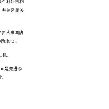
多个科研机构
，并创造相关
主要从事国防
制和检查。
动机。
ne是先进添
业。