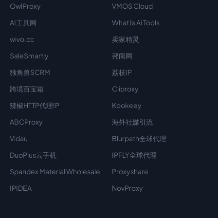
OwlProxy
VMOS Cloud
AI工具网
What Is Ai Tools
wivo.cc
卖家精灵
SaleSmartly
邦阅网
独角兽SCRM
荔枝IP
跨境百宝箱
Cliproxy
辣椒HTTP代理IP
Kookeey
ABCProxy
海外社媒引流
Vidau
Blurpath全球代理
DuoPlus云手机
IPFLY全球代理
Spandex Material Wholesale​
Proxyshare
IPIDEA
NovProxy