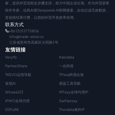
家，提供外贸流程全步骤支持，助力中国企业出海。作为外贸获客
软件专家，信风AI类Deepseek AI联网搜索，自动过滤无效数据，
首创按结果付费，让您的外贸开发效率倍增。
联系方式
+86 13013775806
info@trade-wind.co
江苏省苏州市高新区大同路5号
友情链接
Veryfb
Kalodata
PartnerShare
一合跨境
TKEVO运营导航
TPsea跨境出海
发现AI
易蓝工具导航
Winsea123
IPFoxy全球代理IP
IPWO全球代理
Swiftproxy
DSFulfill
Thordata海外IP