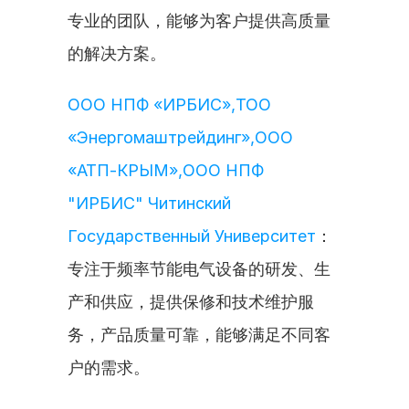
专业的团队，能够为客户提供高质量
的解决方案。
ООО НПФ «ИРБИС»,ТОО 
«Энергомаштрейдинг»,ООО 
«АТП-КРЫМ»,ООО НПФ 
"ИРБИС" Читинский 
Государственный Университет
：
专注于频率节能电气设备的研发、生
产和供应，提供保修和技术维护服
务，产品质量可靠，能够满足不同客
户的需求。