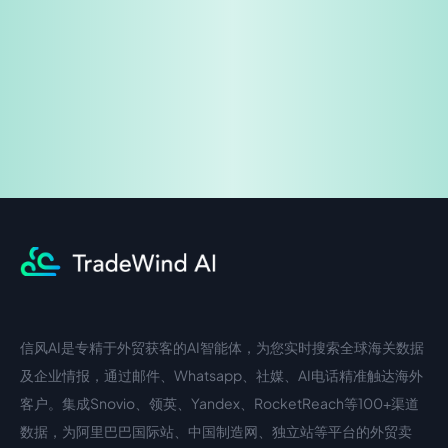
企业咨询
信风AI是专精于外贸获客的AI智能体，为您实时搜索全球海关数据
中文入口
外语入口
及企业情报，通过邮件、Whatsapp、社媒、AI电话精准触达海外
客户。集成Snovio、领英、Yandex、RocketReach等100+渠道
数据，为阿里巴巴国际站、中国制造网、独立站等平台的外贸卖