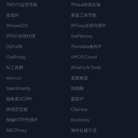
TKEVO运营导航
TPsea跨境出海
发现AI
易蓝工具导航
Winsea123
IPFoxy全球代理IP
IPWO全球代理
Swiftproxy
DSFulfill
Thordata海外IP
OwlProxy
VMOS Cloud
AI工具网
What Is Ai Tools
wivo.cc
卖家精灵
SaleSmartly
邦阅网
独角兽SCRM
荔枝IP
跨境百宝箱
Cliproxy
辣椒HTTP代理IP
Kookeey
ABCProxy
海外社媒引流