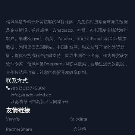
信风AI是专精于外贸获客的AI智能体，为您实时搜索全球海关数据
中文入口
外语入口
及企业情报，通过邮件、Whatsapp、社媒、AI电话精准触达海外
客户。集成Snovio、领英、Yandex、RocketReach等100+渠道
数据，为阿里巴巴国际站、中国制造网、独立站等平台的外贸卖
家，提供外贸流程全步骤支持，助力中国企业出海。作为外贸获客
软件专家，信风AI类Deepseek AI联网搜索，自动过滤无效数据，
首创按结果付费，让您的外贸开发效率倍增。
联系方式
+86 13013775806
info@trade-wind.co
江苏省苏州市高新区大同路5号
友情链接
Veryfb
Kalodata
PartnerShare
一合跨境