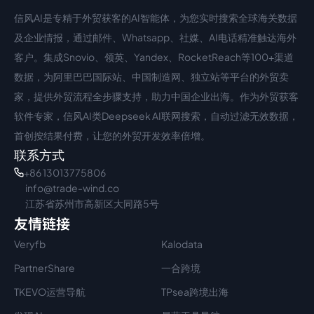
信风AI是专精于外贸获客的AI智能体，为您实时搜索全球海关数据
中文入口
外语入口
及企业情报，通过邮件、Whatsapp、社媒、AI电话精准触达海外
客户。集成Snovio、领英、Yandex、RocketReach等100+渠道
数据，为阿里巴巴国际站、中国制造网、独立站等平台的外贸卖
家，提供外贸流程全步骤支持，助力中国企业出海。作为外贸获客
软件专家，信风AI类Deepseek AI联网搜索，自动过滤无效数据，
首创按结果付费，让您的外贸开发效率倍增。
联系方式
+86 13013775806
info@trade-wind.co
江苏省苏州市高新区大同路5号
友情链接
Veryfb
Kalodata
PartnerShare
一合跨境
TKEVO运营导航
TPsea跨境出海