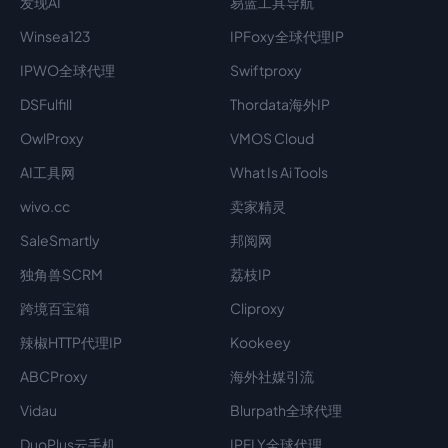
发现AI
易蓝工具导航
Winsea123
IPFoxy全球代理IP
IPWO全球代理
Swiftproxy
DSFulfill
Thordata海外IP
OwlProxy
VMOS Cloud
AI工具网
What Is Ai Tools
wivo.cc
卖家精灵
SaleSmartly
邦阅网
独角兽SCRM
荔枝IP
跨境百宝箱
Cliproxy
辣椒HTTP代理IP
Kookeey
ABCProxy
海外社媒引流
Vidau
Blurpath全球代理
DuoPlus云手机
IPFLY全球代理