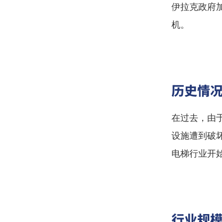
伊拉克政府
机。
历史情
在过去，由
设施遭到破
电梯行业开
行业规