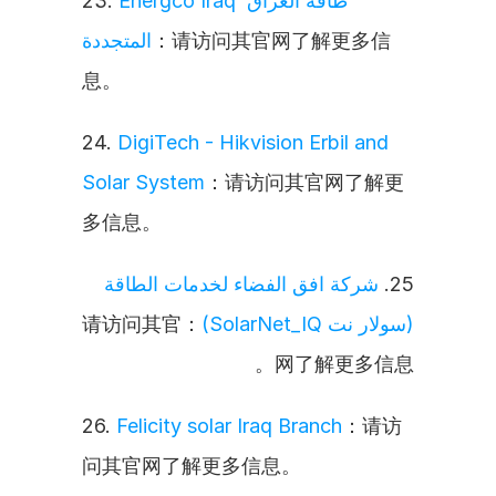
23. 
Energco Iraq طاقة العراق 
المتجددة
：请访问其官网了解更多信
息。
24. 
DigiTech - Hikvision Erbil and 
Solar System
：请访问其官网了解更
多信息。
شركة افق الفضاء لخدمات الطاقة 
25. 
：请访问其官
(سولار نت SolarNet_IQ)
网了解更多信息。
26. 
Felicity solar Iraq Branch
：请访
问其官网了解更多信息。