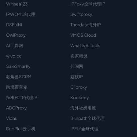
Winsea123
IPFoxy全球代理IP
IPWO全球代理
Swiftproxy
DSFulfill
Thordata海外IP
OwlProxy
VMOS Cloud
AI工具网
What Is Ai Tools
wivo.cc
卖家精灵
SaleSmartly
邦阅网
独角兽SCRM
荔枝IP
跨境百宝箱
Cliproxy
辣椒HTTP代理IP
Kookeey
ABCProxy
海外社媒引流
Vidau
Blurpath全球代理
DuoPlus云手机
IPFLY全球代理