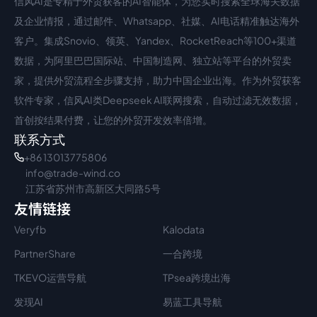
信风AI是专精于外贸获客的AI智能体，为您实时搜索全球海关数据
中文入口
外语入口
及企业情报，通过邮件、Whatsapp、社媒、AI电话精准触达海外
客户。集成Snovio、领英、Yandex、RocketReach等100+渠道
数据，为阿里巴巴国际站、中国制造网、独立站等平台的外贸卖
家，提供外贸流程全步骤支持，助力中国企业出海。作为外贸获客
软件专家，信风AI类Deepseek AI联网搜索，自动过滤无效数据，
首创按结果付费，让您的外贸开发效率倍增。
联系方式
+86 13013775806
info@trade-wind.co
江苏省苏州市高新区大同路5号
友情链接
Veryfb
Kalodata
PartnerShare
一合跨境
TKEVO运营导航
TPsea跨境出海
发现AI
易蓝工具导航