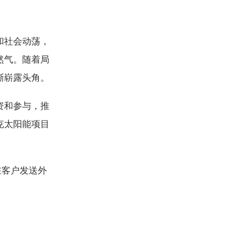
和社会动荡，
然气。随着局
渐崭露头角。
资和参与，推
克太阳能项目
在客户发送外