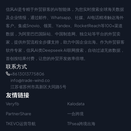
信风AI是专精于外贸获客的AI智能体，为您实时搜索全球海关数据
中文入口
外语入口
及企业情报，通过邮件、Whatsapp、社媒、AI电话精准触达海外
客户。集成Snovio、领英、Yandex、RocketReach等100+渠道
数据，为阿里巴巴国际站、中国制造网、独立站等平台的外贸卖
家，提供外贸流程全步骤支持，助力中国企业出海。作为外贸获客
软件专家，信风AI类Deepseek AI联网搜索，自动过滤无效数据，
首创按结果付费，让您的外贸开发效率倍增。
联系方式
+86 13013775806
info@trade-wind.co
江苏省苏州市高新区大同路5号
友情链接
Veryfb
Kalodata
PartnerShare
一合跨境
TKEVO运营导航
TPsea跨境出海