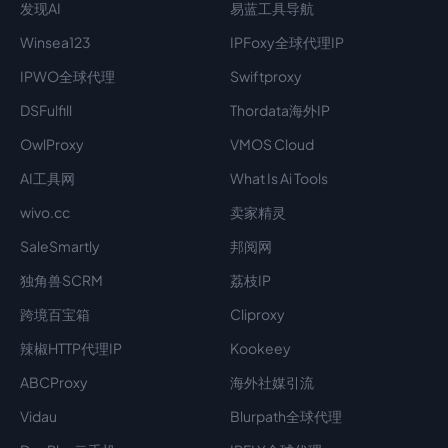
发现AI
易蓝工具导航
Winsea123
IPFoxy全球代理IP
IPWO全球代理
Swiftproxy
DSFulfill
Thordata海外IP
OwlProxy
VMOS Cloud
AI工具网
What Is Ai Tools
wivo.cc
卖家精灵
SaleSmartly
邦阅网
独角兽SCRM
荔枝IP
跨境百宝箱
Cliproxy
辣椒HTTP代理IP
Kookeey
ABCProxy
海外社媒引流
Vidau
Blurpath全球代理