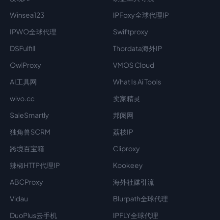
Winsea123
IPFoxy全球代理IP
IPWO全球代理
Swiftproxy
DSFulfill
Thordata海外IP
OwlProxy
VMOS Cloud
AI工具网
What Is Ai Tools
wivo.cc
卖家精灵
SaleSmartly
邦阅网
独角兽SCRM
荔枝IP
跨境百宝箱
Cliproxy
辣椒HTTP代理IP
Kookeey
ABCProxy
海外社媒引流
Vidau
Blurpath全球代理
DuoPlus云手机
IPFLY全球代理