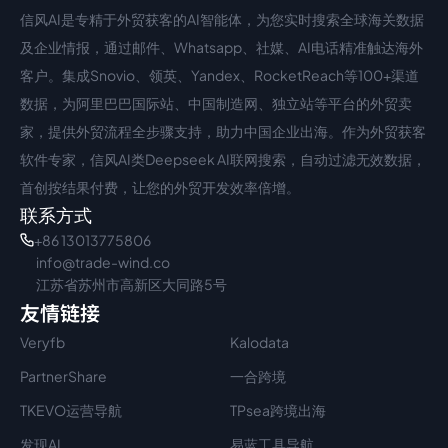
信风AI是专精于外贸获客的AI智能体，为您实时搜索全球海关数据
中文入口
外语入口
及企业情报，通过邮件、Whatsapp、社媒、AI电话精准触达海外
客户。集成Snovio、领英、Yandex、RocketReach等100+渠道
数据，为阿里巴巴国际站、中国制造网、独立站等平台的外贸卖
家，提供外贸流程全步骤支持，助力中国企业出海。作为外贸获客
软件专家，信风AI类Deepseek AI联网搜索，自动过滤无效数据，
首创按结果付费，让您的外贸开发效率倍增。
联系方式
+86 13013775806
info@trade-wind.co
江苏省苏州市高新区大同路5号
友情链接
Veryfb
Kalodata
PartnerShare
一合跨境
TKEVO运营导航
TPsea跨境出海
发现AI
易蓝工具导航