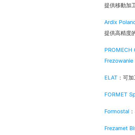
提供移動加
Ardix Polan
提供高精度
PROMECH Cz
Frezowanie
ELAT
：可加
FORMET Sp.
Formostal
：
Frezamet B